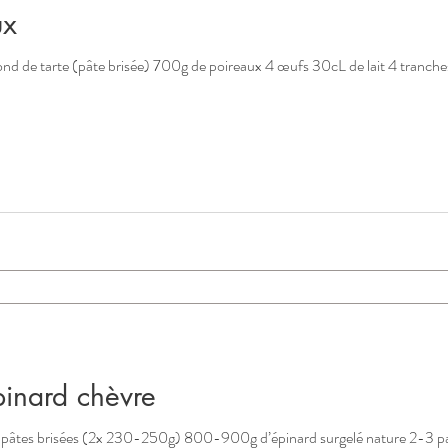
ux
nd de tarte (pâte brisée) 700g de poireaux 4 œufs 30cL de lait 4 tranche
inard chèvre
2 pâtes brisées (2x 230-250g) 800-900g d’épinard surgelé nature 2-3 pa