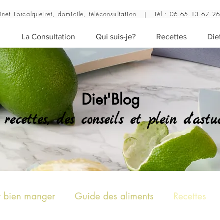
inet Forcalqueiret, domicile, téléconsultation |
Tél : 06.65.13.67.2
l
La Consultation
Qui suis-je?
Recettes
Die
Diet'Blog
 recettes, des conseils et plein d'astu
r bien manger
Guide des aliments
Recettes