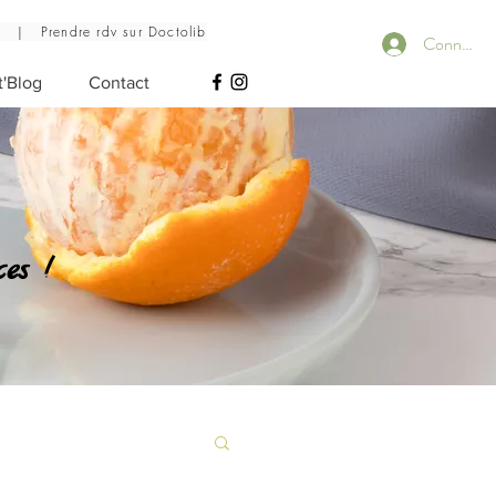
6
|
Prendre rdv sur Doctolib
Connecte
t'Blog
Contact
ces !