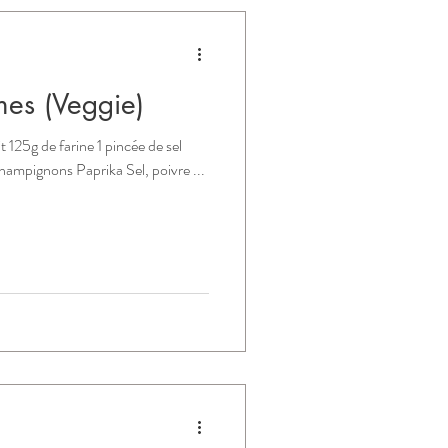
es (Veggie)
 125g de farine 1 pincée de sel
mpignons Paprika Sel, poivre ​...