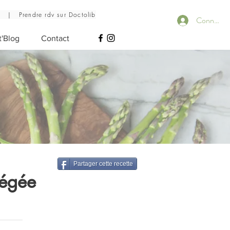
6
|
Prendre rdv sur Doctolib
Connecte
t'Blog
Contact
Partager cette recette
légée