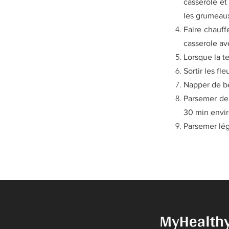
casserole et
les grumeau
Faire chauff
casserole ave
Lorsque la te
Sortir les fl
Napper de b
Parsemer de 
30 min envir
Parsemer lég