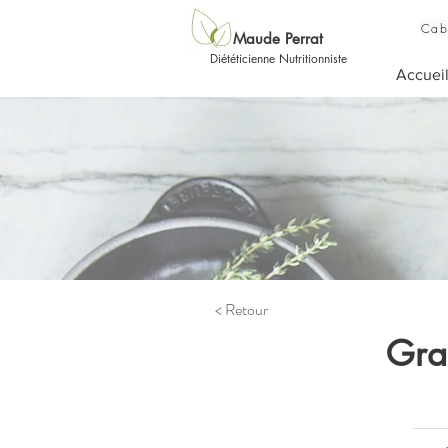
Cab
Maude Perrat
Diététicienne Nutritionniste
Accuei
< Retour
Gra