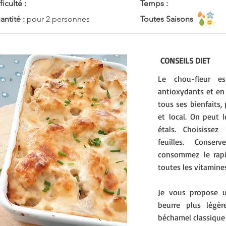
ficulté :
Temps :
ntité :
pour 2 personnes
Toutes Saisons
CONSEILS DIET
Le chou-fleur es
antioxydants et en 
tous ses bienfaits, 
et local. On peut l
étals. Choisisse
feuilles. Conser
consommez le rapi
toutes les vitamine
Je vous propose 
beurre plus légè
béchamel classique 