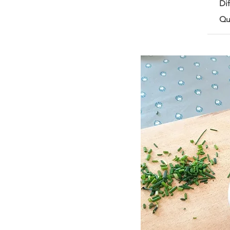
Dif
Qua