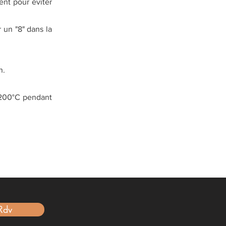
ent pour éviter
 un "8" dans la
n.
0-200°C pendant
Rdv