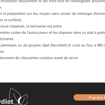
 incorporer doucement le lait froid tout en mélangeant activem
x.
er la préparation sur feu moyen sans cesser de mélanger (former
c la cuillère).
xture s'épaissit, la béchamel est prête.
eurettes cuites de l'autocuiseur et les disposer dans un plat à grati
échamel.
parmesan ou de gruyère râpé (facultatif) et cuire au four à 18
on.
èrement de ciboulettes ciselées avant de servir.
Prendre 